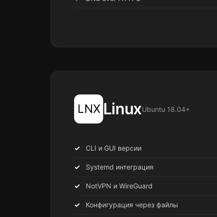
Linux
LNX
Ubuntu 18.04+
CLI и GUI версии
Systemd интеграция
NotVPN и WireGuard
Конфигурация через файлы