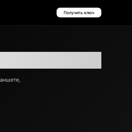
Получить ключ
их устройств
аншете,