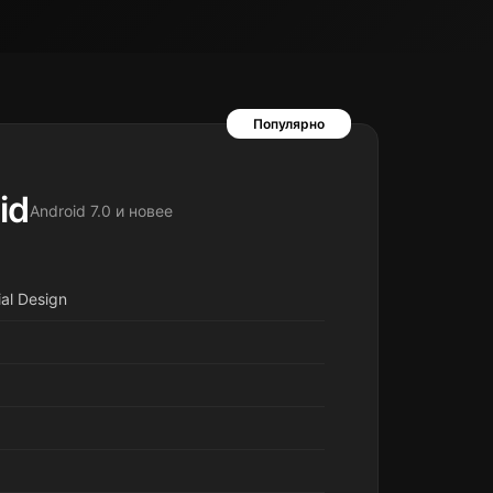
Популярно
id
Android 7.0 и новее
al Design