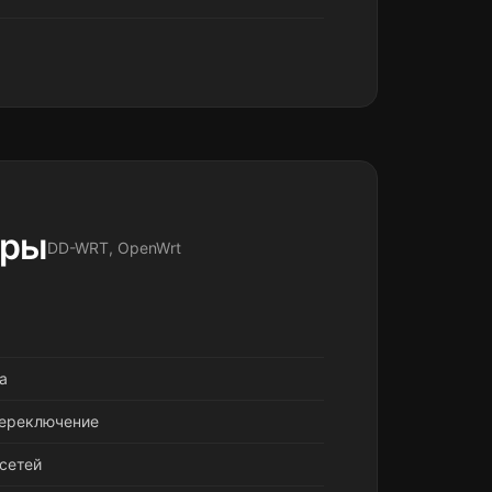
еры
DD-WRT, OpenWrt
а
переключение
сетей