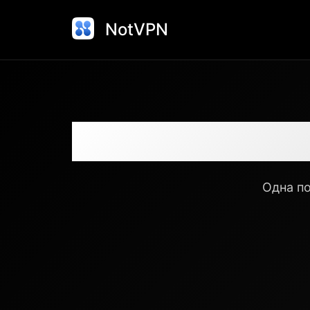
NotVPN
Скачать Not
Одна п