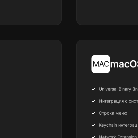
macO
MAC
1
Universal Binary (I
Интеграция с сис
Строка меню
Keychain интеграц
Network Extension