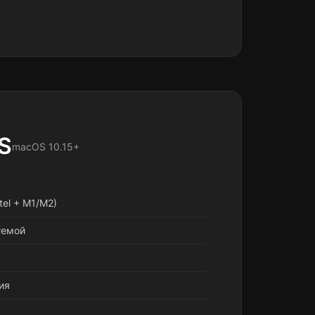
S
macOS 10.15+
ntel + M1/M2)
темой
ия