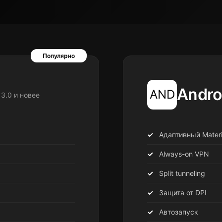
Популярно
Andro
AND
13.0 и новее
Адаптивный Materi
Always-on VPN
Split tunneling
Защита от DPI
Автозапуск