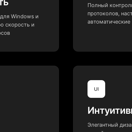
ть
Полный контрол
протоколов, нас
для Windows и
автоматические
ю скорость и
рсов
UI
Интуитив
Элегантный диз