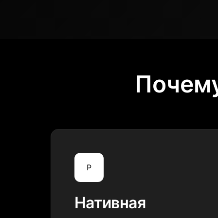
Почему
P
Нативная