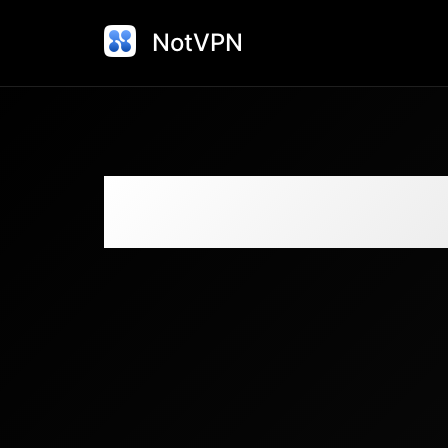
NotVPN
Скачайте