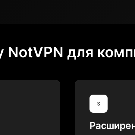
 NotVPN для ком
S
Расширен