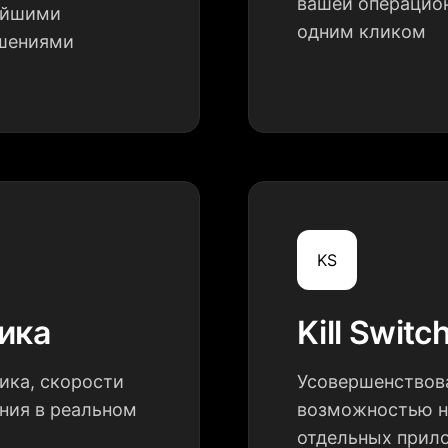
вашей операцио
вейшими
одним кликом
чшениями
KS
ика
Kill Switc
ика, скорости
Усовершенствова
ния в реальном
возможностью н
отдельных прил